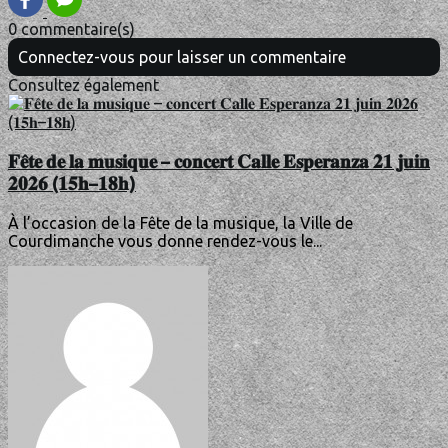
0 commentaire(s)
Connectez-vous pour laisser un commentaire
Consultez également
𝐅𝐞̂𝐭𝐞 𝐝𝐞 𝐥𝐚 𝐦𝐮𝐬𝐢𝐪𝐮𝐞 – 𝐜𝐨𝐧𝐜𝐞𝐫𝐭 𝐂𝐚𝐥𝐥𝐞 𝐄𝐬𝐩𝐞𝐫𝐚𝐧𝐳𝐚 𝟐𝟏 𝐣𝐮𝐢𝐧
𝟐𝟎𝟐𝟔 (𝟏𝟓𝐡–𝟏𝟖𝐡)
À l’occasion de la Fête de la musique, la Ville de
Courdimanche vous donne rendez-vous le...