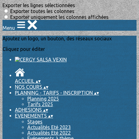
Exporter les lignes sélectionnées
Exporter toutes les colonnes
Exporter uniquement les colonnes affichées
Menu
Ajoutez un logo, un bouton, des réseaux sociaux
Cliquez pour éditer
ACCUEIL
▴
▾
NOS COURS
▴
▾
PLANNING - TARIFS - INSCRIPTION
▴
▾
Planning 2025
Tarifs 2025
ADHESIONS
▴
▾
EVENEMENTS
▴
▾
Stages
Actualités Eté 2023
Actualités Eté 2022
Evénements à thème