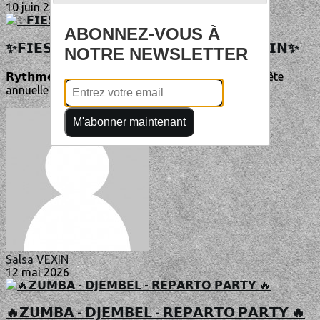
10 juin 2026
ABONNEZ-VOUS À
✨𝗙𝗜𝗘𝗦𝗧𝗔 𝗟𝗔𝗧𝗜𝗡𝗔 - 𝗦𝗔𝗠 𝟲 & 𝗗𝗜𝗠 𝟳 𝗝𝗨𝗜𝗡✨
NOTRE NEWSLETTER
𝗥𝘆𝘁𝗵𝗺𝗲𝘀 𝗖𝘂𝗯𝗮𝗶𝗻𝘀 & 𝗔𝗳𝗿𝗼-𝗖𝗮𝗿𝗶𝗯é𝗲𝗻𝘀Grande fête
annuelle de l’association Cergy Salsa Vexin les...
M'abonner maintenant
Salsa VEXIN
12 mai 2026
🔥𝗭𝗨𝗠𝗕𝗔 - 𝗗𝗝𝗘𝗠𝗕𝗘𝗟 - 𝗥𝗘𝗣𝗔𝗥𝗧𝗢 𝗣𝗔𝗥𝗧𝗬 🔥