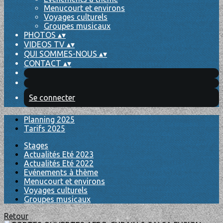
Menucourt et environs
Voyages culturels
Groupes musicaux
PHOTOS
▴
▾
VIDEOS TV
▴
▾
QUI SOMMES-NOUS
▴
▾
CONTACT
▴
▾
Se connecter
Planning 2025
Tarifs 2025
Stages
Actualités Eté 2023
Actualités Eté 2022
Evénements à thème
Menucourt et environs
Voyages culturels
Groupes musicaux
Retour