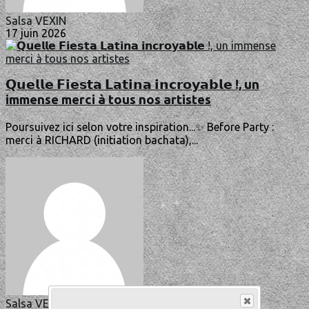
Salsa VEXIN
17 juin 2026
𝗤𝘂𝗲𝗹𝗹𝗲 𝗙𝗶𝗲𝘀𝘁𝗮 𝗟𝗮𝘁𝗶𝗻𝗮 𝗶𝗻𝗰𝗿𝗼𝘆𝗮𝗯𝗹𝗲 !, un
immense merci à tous nos artistes
Poursuivez ici selon votre inspiration...✨ Before Party :
merci à RICHARD (initiation bachata),...
Salsa VEXIN