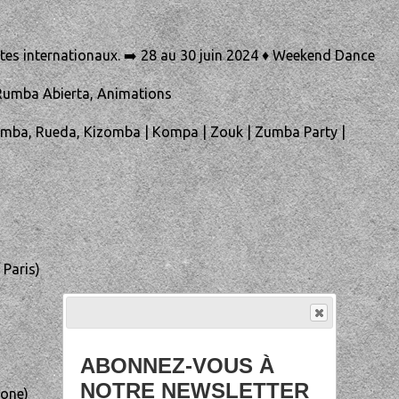
tes internationaux. ➡️ 28 au 30 juin 2024 ♦️ Weekend Dance
Rumba Abierta, Animations
Rumba, Rueda, Kizomba | Kompa | Zouk | Zumba Party |
Paris)
ABONNEZ-VOUS À
NOTRE NEWSLETTER
lone)