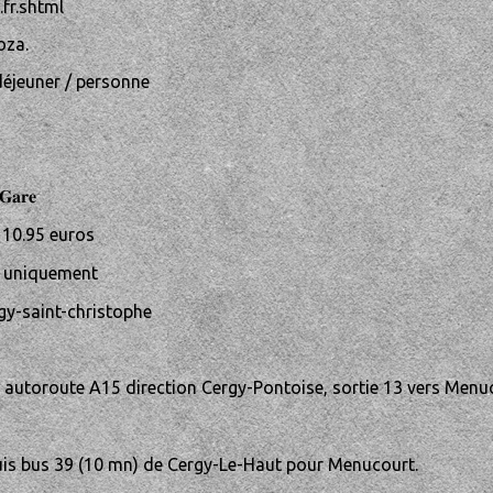
.fr.shtml
oza.
 déjeuner / personne
𝐆𝐚𝐫𝐞
: 10.95 euros
re uniquement
gy-saint-christophe
dre autoroute A15 direction Cergy-Pontoise, sortie 13 vers Men
uis bus 39 (10 mn) de Cergy-Le-Haut pour Menucourt.