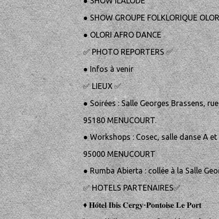
● SHOW ILALODE
● SHOW GROUPE FOLKLORIQUE OLOR
● OLORI AFRO DANCE
✅ PHOTO REPORTERS ✅
● Infos à venir
✅ LIEUX ✅
● Soirées : Salle Georges Brassens, ru
95180 MENUCOURT.
● Workshops : Cosec, salle danse A et 
95000 MENUCOURT
● Rumba Abierta : collée à la Salle 
✅ HOTELS PARTENAIRES✅
♦️ 𝐇𝐨̂𝐭𝐞𝐥 𝐈𝐛𝐢𝐬 𝐂𝐞𝐫𝐠𝐲-𝐏𝐨𝐧𝐭𝐨𝐢𝐬𝐞 𝐋𝐞 𝐏𝐨𝐫𝐭