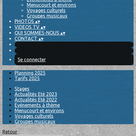
Menucourt et environs
Voyages culturels
Groupes musicaux
PHOTOS
▴
▾
VIDEOS TV
▴
▾
QUI SOMMES-NOUS
▴
▾
CONTACT
▴
▾
Se connecter
Planning 2025
Tarifs 2025
Stages
Actualités Eté 2023
Actualités Eté 2022
Evénements à thème
Menucourt et environs
Voyages culturels
Groupes musicaux
Retour