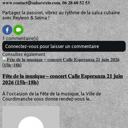
𝐰𝐰𝐰.𝐜𝐨𝐧𝐭𝐚𝐜𝐭@𝐬𝐚𝐥𝐬𝐚𝐯𝐞𝐱𝐢𝐧.𝐜𝐨𝐦, 𝟎𝟔 𝟐𝟖 𝟔𝟎 𝟓𝟐 𝟓𝟑
Partagez la passion, vibrez au rythme de la salsa cubaine
avec Reyleon & Selma !
1 commentaire(s)
Connectez-vous pour laisser un commentaire
Consultez également
𝐅𝐞̂𝐭𝐞 𝐝𝐞 𝐥𝐚 𝐦𝐮𝐬𝐢𝐪𝐮𝐞 – 𝐜𝐨𝐧𝐜𝐞𝐫𝐭 𝐂𝐚𝐥𝐥𝐞 𝐄𝐬𝐩𝐞𝐫𝐚𝐧𝐳𝐚 𝟐𝟏 𝐣𝐮𝐢𝐧
𝟐𝟎𝟐𝟔 (𝟏𝟓𝐡–𝟏𝟖𝐡)
À l’occasion de la Fête de la musique, la Ville de
Courdimanche vous donne rendez-vous le...