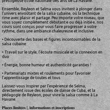
prestigieuse École nationale des arts de La Havane.
Ensemble, Reyleon et Selma vous invitent à plonger dans
l’univers envoûtant de la salsa cubaine, où la technique
rime avec plaisir et partage. Peu importe votre niveau, que
vous soyez complètement débutant·e ou déjà initié·e, nos
cours sont conçus pour vous faire progresser à votre
rythme, dans une ambiance chaleureuse et inclusive.
• Découverte des bases et figures incontournables de la
salsa cubaine
• Travail sur le style, l’écoute musicale et la connexion en
duo
• Énergie, bonne humeur et authenticité garanties !
• Partenariats mixtes et roulements pour favoriser
l’apprentissage de toutes et tous
Laissez-vous inspirer par l’expérience de Selma,
directement issue des écoles de danse de Cuba, et la
pédagogie de Reyleon, pour vivre la salsa comme à La
Havane.
𝐏𝐥𝐚𝐜𝐞𝐬 𝐥𝐢𝐦𝐢𝐭𝐞́𝐞𝐬 !, 𝐢𝐧𝐟𝐨𝐫𝐦𝐚𝐭𝐢𝐨𝐧𝐬 𝐞𝐭 𝐢𝐧𝐬𝐜𝐫𝐢𝐩𝐭𝐢𝐨𝐧𝐬