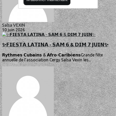
Salsa VEXIN
10 juin 2026
✨𝗙𝗜𝗘𝗦𝗧𝗔 𝗟𝗔𝗧𝗜𝗡𝗔 - 𝗦𝗔𝗠 𝟲 & 𝗗𝗜𝗠 𝟳 𝗝𝗨𝗜𝗡✨
𝗥𝘆𝘁𝗵𝗺𝗲𝘀 𝗖𝘂𝗯𝗮𝗶𝗻𝘀 & 𝗔𝗳𝗿𝗼-𝗖𝗮𝗿𝗶𝗯é𝗲𝗻𝘀Grande fête
annuelle de l’association Cergy Salsa Vexin les...