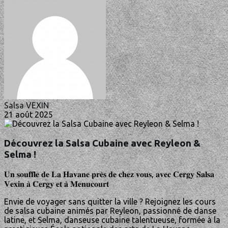
Salsa VEXIN
21 août 2025
Découvrez la Salsa Cubaine avec Reyleon &
Selma !
𝐔𝐧 𝐬𝐨𝐮𝐟𝐟𝐥𝐞 𝐝𝐞 𝐋𝐚 𝐇𝐚𝐯𝐚𝐧𝐞 𝐩𝐫𝐞̀𝐬 𝐝𝐞 𝐜𝐡𝐞𝐳 𝐯𝐨𝐮𝐬, 𝐚𝐯𝐞𝐜 𝐂𝐞𝐫𝐠𝐲 𝐒𝐚𝐥𝐬𝐚
𝐕𝐞𝐱𝐢𝐧 𝐚̀ 𝐂𝐞𝐫𝐠𝐲 𝐞𝐭 𝐚̀ 𝐌𝐞𝐧𝐮𝐜𝐨𝐮𝐫𝐭
Envie de voyager sans quitter la ville ? Rejoignez les cours
de salsa cubaine animés par Reyleon, passionné de danse
latine, et Selma, danseuse cubaine talentueuse, formée à la