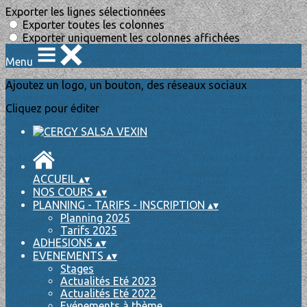
Exporter les lignes sélectionnées
Exporter toutes les colonnes
Exporter uniquement les colonnes affichées
Menu
Ajoutez un logo, un bouton, des réseaux sociaux
Cliquez pour éditer
ACCUEIL
▴
▾
NOS COURS
▴
▾
PLANNING - TARIFS - INSCRIPTION
▴
▾
Planning 2025
Tarifs 2025
ADHESIONS
▴
▾
EVENEMENTS
▴
▾
Stages
Actualités Eté 2023
Actualités Eté 2022
Evénements à thème