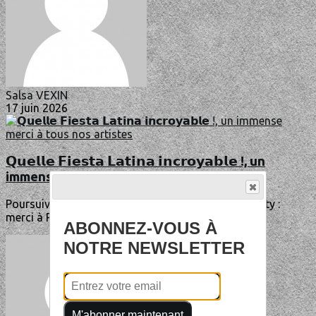
Salsa VEXIN
17 juin 2026
𝗤𝘂𝗲𝗹𝗹𝗲 𝗙𝗶𝗲𝘀𝘁𝗮 𝗟𝗮𝘁𝗶𝗻𝗮 𝗶𝗻𝗰𝗿𝗼𝘆𝗮𝗯𝗹𝗲 !, un
immense merci à tous nos artistes
Poursuivez ici selon votre inspiration...✨ Before Party :
merci à RICHARD (initiation bachata),...
ABONNEZ-VOUS À
NOTRE NEWSLETTER
M'abonner maintenant