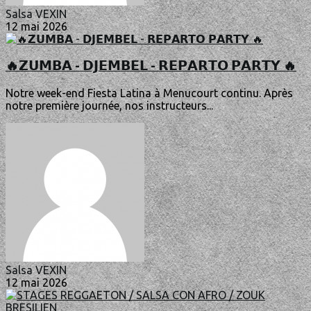
Salsa VEXIN
12 mai 2026
🔥𝗭𝗨𝗠𝗕𝗔 - 𝗗𝗝𝗘𝗠𝗕𝗘𝗟 - 𝗥𝗘𝗣𝗔𝗥𝗧𝗢 𝗣𝗔𝗥𝗧𝗬 🔥
Notre week-end Fiesta Latina à Menucourt continu. Après
notre première journée, nos instructeurs...
Salsa VEXIN
12 mai 2026