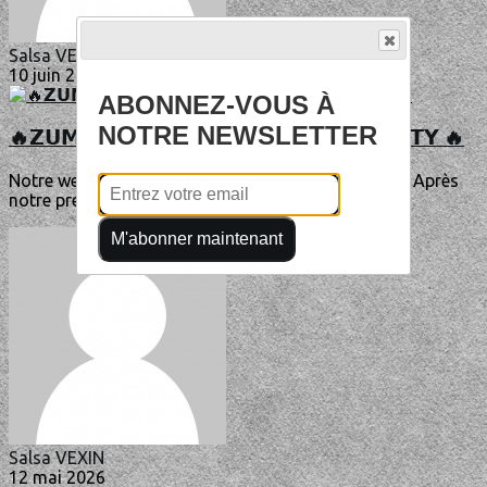
Salsa VEXIN
10 juin 2026
ABONNEZ-VOUS À
NOTRE NEWSLETTER
🔥𝗭𝗨𝗠𝗕𝗔 - 𝗗𝗝𝗘𝗠𝗕𝗘𝗟 - 𝗥𝗘𝗣𝗔𝗥𝗧𝗢 𝗣𝗔𝗥𝗧𝗬 🔥
Notre week-end Fiesta Latina à Menucourt continu. Après
notre première journée, nos instructeurs...
M'abonner maintenant
Salsa VEXIN
12 mai 2026