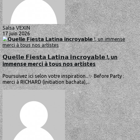
Salsa VEXIN
17 juin 2026
𝗤𝘂𝗲𝗹𝗹𝗲 𝗙𝗶𝗲𝘀𝘁𝗮 𝗟𝗮𝘁𝗶𝗻𝗮 𝗶𝗻𝗰𝗿𝗼𝘆𝗮𝗯𝗹𝗲 !, un
immense merci à tous nos artistes
Poursuivez ici selon votre inspiration...✨ Before Party :
merci à RICHARD (initiation bachata),...