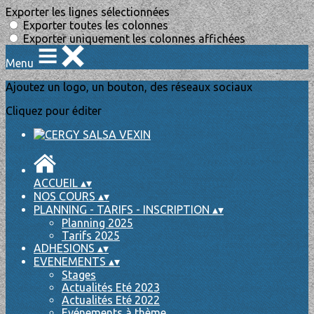
Exporter les lignes sélectionnées
Exporter toutes les colonnes
Exporter uniquement les colonnes affichées
Menu
Ajoutez un logo, un bouton, des réseaux sociaux
Cliquez pour éditer
ACCUEIL
▴
▾
NOS COURS
▴
▾
PLANNING - TARIFS - INSCRIPTION
▴
▾
Planning 2025
Tarifs 2025
ADHESIONS
▴
▾
EVENEMENTS
▴
▾
Stages
Actualités Eté 2023
Actualités Eté 2022
Evénements à thème