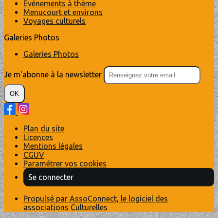
Evénements à thème
Menucourt et environs
Voyages culturels
Galeries Photos
Galeries Photos
Je m'abonne à la newsletter
OK
Plan du site
Licences
Mentions légales
CGUV
Paramétrer vos cookies
Se connecter
Propulsé par AssoConnect, le logiciel des
associations Culturelles