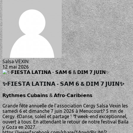
Salsa VEXIN
12 mai 2026
✨𝗙𝗜𝗘𝗦𝗧𝗔 𝗟𝗔𝗧𝗜𝗡𝗔 - 𝗦𝗔𝗠 𝟲 & 𝗗𝗜𝗠 𝟳 𝗝𝗨𝗜𝗡✨
𝗥𝘆𝘁𝗵𝗺𝗲𝘀 𝗖𝘂𝗯𝗮𝗶𝗻𝘀 & 𝗔𝗳𝗿𝗼-𝗖𝗮𝗿𝗶𝗯é𝗲𝗻𝘀
Grande fête annuelle de l’association Cergy Salsa Vexin les
samedi 6 et dimanche 7 juin 2026 à Menucourt? 5 mn de
Cergy. 💃Danse, soleil et partage ! 🌴week-end exceptionnel,
ouvert à tous. En attendant le retour de notre festival Baila
y Goza en 2027.
https://www.facebook.com/share/1ApwVPjrJM/?