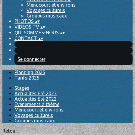
Menucourt et environs
Voyages culturels
Groupes musicaux
PHOTOS
▴
▾
VIDEOS TV
▴
▾
QUI SOMMES-NOUS
▴
▾
CONTACT
▴
▾
Se connecter
Planning 2025
Tarifs 2025
Stages
Actualités Eté 2023
Actualités Eté 2022
Evénements à thème
Menucourt et environs
Voyages culturels
Groupes musicaux
Retour