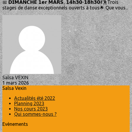
📅 𝗗𝗜𝗠𝗔𝗡𝗖𝗛𝗘 𝟭𝗲𝗿 𝗠𝗔𝗥𝗦, 𝟭𝟰𝗵𝟯𝟬-𝟭𝟴𝗵𝟯𝟬💃🕺Trois
stages de danse exceptionnels ouverts à tous🌟 Que vous...
Salsa VEXIN
1 mars 2026
Salsa Vexin
Actualités été 2022
Planning 2023
Nos cours 2023
Qui sommes-nous ?
Evènements