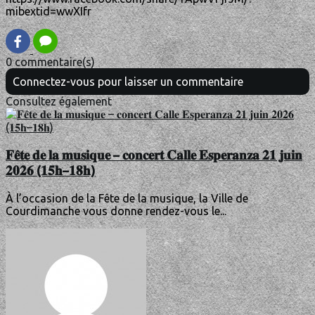
mibextid=wwXIfr
0 commentaire(s)
Connectez-vous pour laisser un commentaire
Consultez également
𝐅𝐞̂𝐭𝐞 𝐝𝐞 𝐥𝐚 𝐦𝐮𝐬𝐢𝐪𝐮𝐞 – 𝐜𝐨𝐧𝐜𝐞𝐫𝐭 𝐂𝐚𝐥𝐥𝐞 𝐄𝐬𝐩𝐞𝐫𝐚𝐧𝐳𝐚 𝟐𝟏 𝐣𝐮𝐢𝐧
𝟐𝟎𝟐𝟔 (𝟏𝟓𝐡–𝟏𝟖𝐡)
À l’occasion de la Fête de la musique, la Ville de
Courdimanche vous donne rendez-vous le...