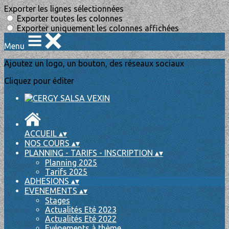
Exporter les lignes sélectionnées
Exporter toutes les colonnes
Exporter uniquement les colonnes affichées
Menu
Ajoutez un logo, un bouton, des réseaux sociaux
Cliquez pour éditer
ACCUEIL
▴
▾
NOS COURS
▴
▾
PLANNING - TARIFS - INSCRIPTION
▴
▾
Planning 2025
Tarifs 2025
ADHESIONS
▴
▾
EVENEMENTS
▴
▾
Stages
Actualités Eté 2023
Actualités Eté 2022
Evénements à thème