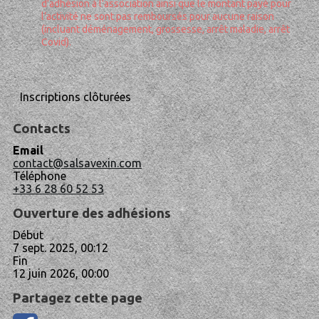
d’adhésion à l’association ainsi que le montant payé pour
l’activité ne sont pas remboursés pour aucune raison
(incluant déménagement, grossesse, arrêt maladie, arrêt
Covid).
Inscriptions clôturées
Contacts
Email
contact@salsavexin.com
Téléphone
+33 6 28 60 52 53
Ouverture des adhésions
Début
7 sept. 2025, 00:12
Fin
12 juin 2026, 00:00
Partagez cette page